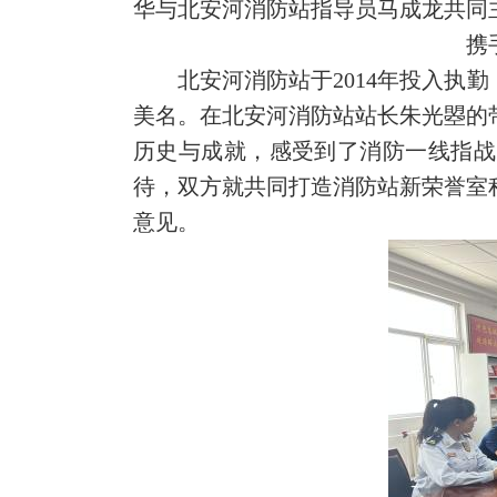
华与北安河消防站指导员马成龙共同
携
北安河消防站于2014年投入执
美名。在北安河消防站站长朱光曌的
历史与成就，感受到了消防一线指战
待，双方就共同打造消防站新荣誉室
意见。