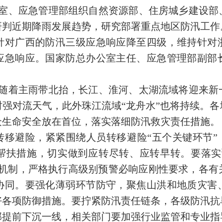
公室、应急管理部组织自然资源部、住房城乡建设
研判近期降雨发展趋势，研究部署重点地区防汛工作
针对广西的防汛三级应急响应降至四级，维持针对
应急响应。国家防总办公室主任、应急管理部副部
，随着主雨带北抬，长江、淮河、太湖流域将迎来
强对流天气，此外珠江流域“龙舟水”也将持续。
众生命安全放在首位，落实落细防汛救灾责任措施。
移避险，紧紧围绕人员转移避险“五个关键环节”
帮扶措施，切实做到应转尽转、应转早转。要落实
心机制，严格执行高级别预警必响应刚性要求，各有
协同。要强化薄弱环节防守，聚焦山洪和地质灾害
好各项防御措施。要拧紧防汛责任链条，各级防汛抗
部提前下沉一线，相关部门要加强行业监管和专业指