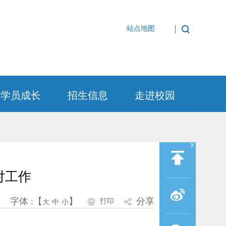
站点地图
学员成长
招生信息
走进校园
x
对工作
字体 :【
】
分享
打印
大
中
小